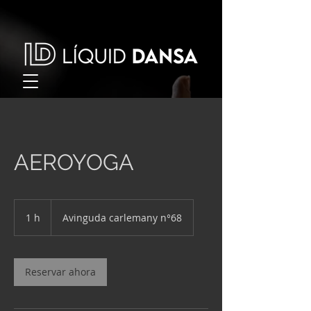
AEROYOGA
1 h
1
Avinguda carlemany n°68
Reservar ahora