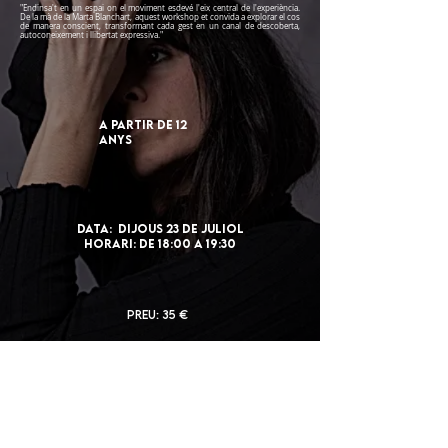
"Endinsa't en un espai on el moviment esdevé l'eix central de l'experiència.
De la mà de la Marta Blanchart, aquest workshop et convida a explorar el cos
de manera conscient, transformant cada gest en un canal de descoberta,
autoconeixement i llibertat expressiva."
A PARTIR DE 12
ANYS
DatA: DIJOUS 23 de juliol
Horari: De 18:00 a 19:3
0
Preu: 35 €